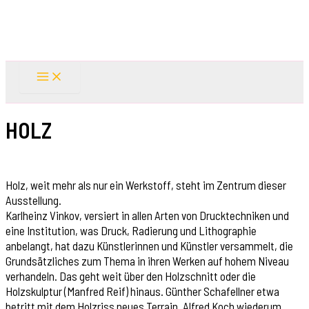
Skip
to
content
HOLZ
Holz, weit mehr als nur ein Werkstoff, steht im Zentrum dieser
Ausstellung.
Karlheinz Vinkov, versiert in allen Arten von Drucktechniken und
eine Institution, was Druck, Radierung und Lithographie
anbelangt, hat dazu Künstlerinnen und Künstler versammelt, die
Grundsätzliches zum Thema in ihren Werken auf hohem Niveau
verhandeln. Das geht weit über den Holzschnitt oder die
Holzskulptur (Manfred Reif) hinaus. Günther Schafellner etwa
betritt mit dem Holzriss neues Terrain, Alfred Koch wiederum